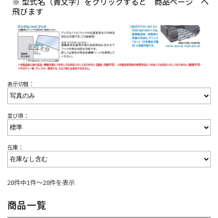
※ 型式名（青文字）をクリックすると 商品ページ へ
飛びます
表示切替：
並び順：
在庫：
28件中1件～28件を表示
商品一覧