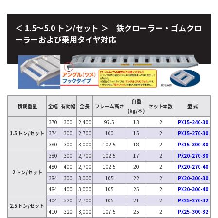
＜ 1.5～5.0 トン/セット ＞ 鉄クローラー・ゴムクロ
ーラーおよび乗用タイヤ対応
自重
積載重量
全幅
有効幅
全長
フレーム高さ
セット本数
型 式
(kg/本)
370
300
2,400
97.5
13
2
PX15-240-30
1.5 トン/セット
374
300
2,700
100
15
2
PX15-270-30
380
300
3,000
102.5
18
2
PX15-300-30
380
300
2,700
102.5
17
2
PX20-270-30
480
400
2,700
102.5
20
2
PX20-270-40
2 トン/セット
384
300
3,000
105
22
2
PX20-300-30
484
400
3,000
105
25
2
PX20-300-40
404
320
2,700
105
21
2
PX25-270-32
2.5 トン/セット
410
320
3,000
107.5
25
2
PX25-300-32