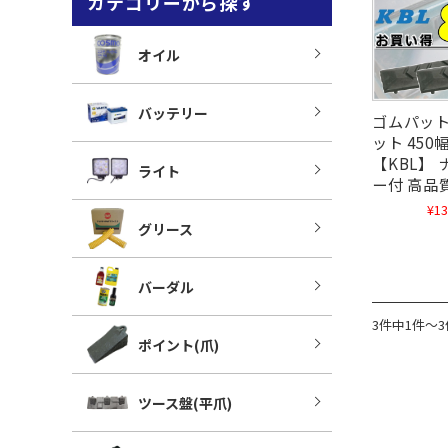
カテゴリーから探す
オイル
バッテリー
ゴムパット
ット 450
【KBL】
ライト
ー付 高品
¥13
グリース
バーダル
3件中1件～
ポイント(爪)
ツース盤(平爪)