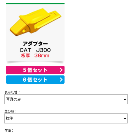
表示切替：
並び順：
在庫：