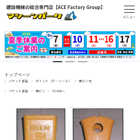
建設機械の総合専門店【ACE Factory Group】
トップページ
バケット部品
ポイント（爪・ツース）
横ピン式
バケット部品
横ピン
PC400～