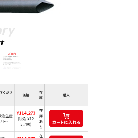
びくださ
在
価格
購入
庫
在
¥114,273
受注生産
庫
(税込 ¥12
か月～
あ
5,700)
り
在