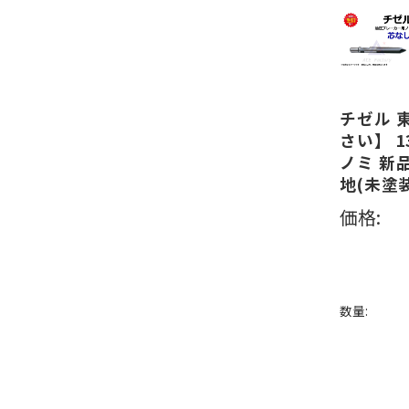
チゼル 東
さい】 1
ノミ 新
地(未塗
価格:
数量: