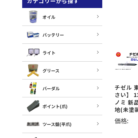
カテゴリーから探す
オイル
バッテリー
ライト
グリース
チゼル 東
バーダル
さい】 1
ノミ 新
ポイント(爪)
地(未塗
価格:
ツース盤(平爪)