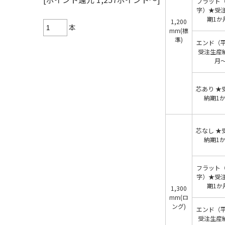
フラット
字）★受
期1か
1,200
本
mm(標
準)
エンド（
受注生産
月
芯あり ★
納期1
芯なし ★
納期1
フラット
字）★受
期1か
1,300
mm(ロ
ング)
エンド（
受注生産