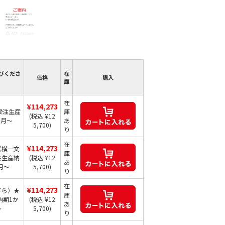
びくださ
在
価格
購入
庫
在
¥114,273
受注生産
庫
(税込 ¥12
か月～
あ
5,700)
り
在
¥114,273
（横一文
庫
注生産納
(税込 ¥12
あ
月～
5,700)
り
在
¥114,273
平ら）★
庫
納期1か
(税込 ¥12
あ
～
5,700)
り