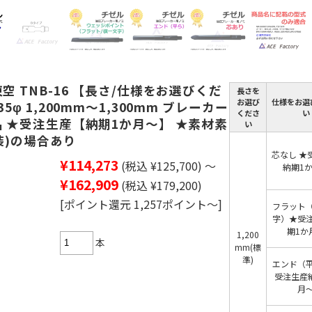
空 TNB-16 【長さ/仕様をお選びくだ
長さを
お選び
仕様をお選
35φ 1,200mm～1,300mm ブレーカー
くださ
い
品 ★受注生産【納期1か月～】 ★素材素
い
装)の場合あり
芯なし ★
¥114,273
(税込 ¥125,700)
～
納期1
¥162,909
(税込 ¥179,200)
[ポイント還元 1,257ポイント～]
フラット
字）★受
期1か
1,200
本
mm(標
準)
エンド（
受注生産
月