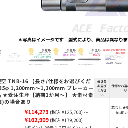
空 TNB-16 【長さ/仕様をお選びくだ
長さを
お選び
仕様をお選
35φ 1,200mm～1,300mm ブレーカー
くださ
い
品 ★受注生産【納期1か月～】 ★素材素
い
装)の場合あり
芯なし ★
¥114,273
(税込 ¥125,700)
～
納期1
¥162,909
(税込 ¥179,200)
[ポイント還元 1,257ポイント～]