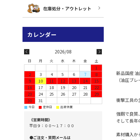
在庫処分・アウトレット
2026/08
日
月
火
水
木
金
土
1
新品国産 
2
3
4
5
6
7
8
（油圧ブレ
9
10
11
12
13
14
15
16
17
18
19
20
21
22
23
24
25
26
27
28
29
衝撃工具の
30
31
■
■
■
今日
定休日
出荷休業
強靭で良質
《営業時間》
そして長年
平日９：００～１７：００
素材購入か
●ご注文・質問メールは