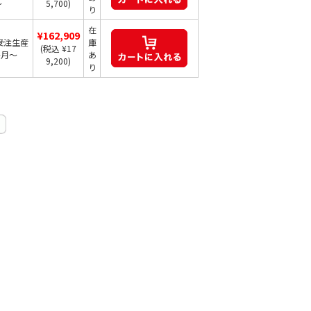
～
5,700)
り
在
¥162,909
受注生産
庫
(税込 ¥17
か月～
あ
9,200)
り