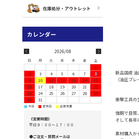
在庫処分・アウトレット
2026/08
日
月
火
水
木
金
土
1
新品国産 
2
3
4
5
6
7
8
（油圧ブレ
9
10
11
12
13
14
15
16
17
18
19
20
21
22
23
24
25
26
27
28
29
衝撃工具の
30
31
■
■
■
今日
定休日
出荷休業
強靭で良質
《営業時間》
そして長年
平日９：００～１７：００
素材購入か
●ご注文・質問メールは