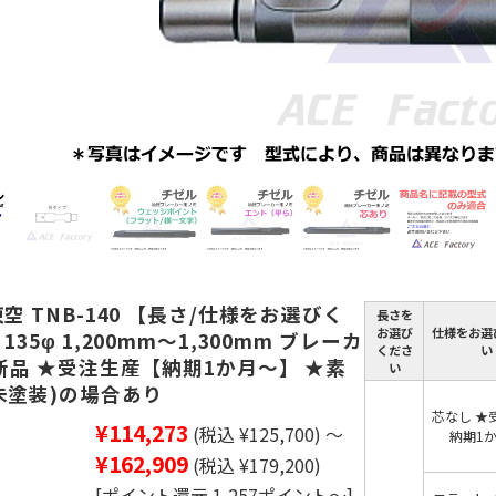
空 TNB-140 【長さ/仕様をお選びく
長さを
お選び
仕様をお選
135φ 1,200mm～1,300mm ブレーカ
くださ
い
 新品 ★受注生産【納期1か月～】 ★素
い
未塗装)の場合あり
芯なし ★
¥114,273
(税込 ¥125,700)
～
納期1
¥162,909
(税込 ¥179,200)
[ポイント還元 1,257ポイント～]