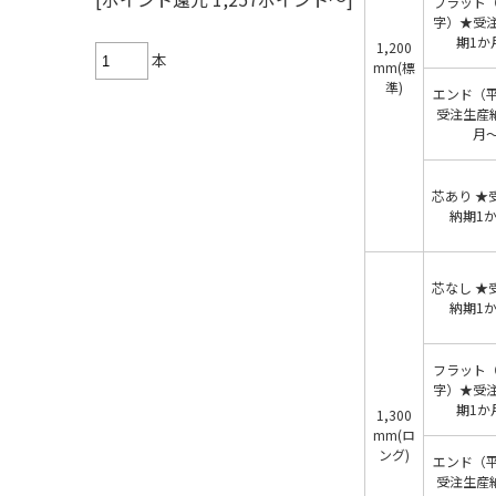
フラット
字）★受
期1か
1,200
本
mm(標
準)
エンド（
受注生産
月
芯あり ★
納期1
芯なし ★
納期1
フラット
字）★受
期1か
1,300
mm(ロ
ング)
エンド（
受注生産