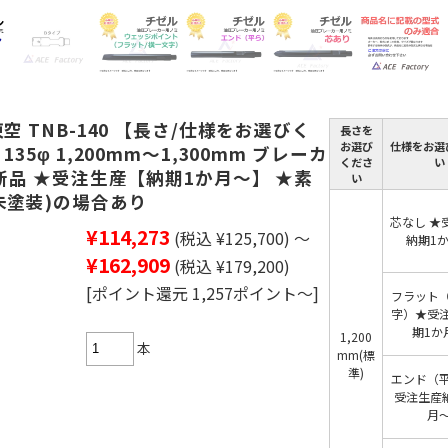
空 TNB-140 【長さ/仕様をお選びく
長さを
お選び
仕様をお選
135φ 1,200mm～1,300mm ブレーカ
くださ
い
 新品 ★受注生産【納期1か月～】 ★素
い
未塗装)の場合あり
芯なし ★
¥114,273
(税込 ¥125,700)
～
納期1
¥162,909
(税込 ¥179,200)
[ポイント還元 1,257ポイント～]
フラット
字）★受
期1か
1,200
本
mm(標
準)
エンド（
受注生産
月