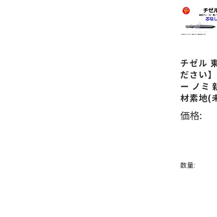
チゼル 東
ださい】 
ー ノミ
材素地(
価格:
数量: