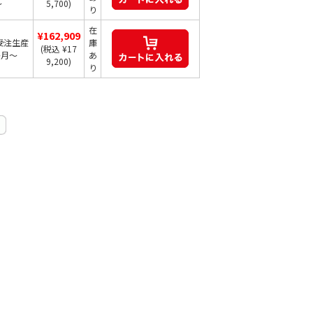
～
5,700)
り
在
¥162,909
受注生産
庫
(税込 ¥17
か月～
あ
9,200)
り