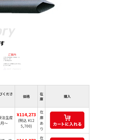
びくださ
在
価格
購入
庫
在
¥114,273
受注生産
庫
(税込 ¥12
か月～
あ
5,700)
り
在