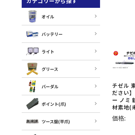
カテゴリーから探す
オイル
バッテリー
ライト
グリース
チゼル 東
バーダル
ださい】 
ー ノミ
ポイント(爪)
材素地(
価格:
ツース盤(平爪)