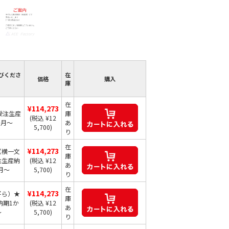
びくださ
在
価格
購入
庫
在
¥114,273
受注生産
庫
(税込 ¥12
か月～
あ
5,700)
り
在
¥114,273
（横一文
庫
注生産納
(税込 ¥12
あ
月～
5,700)
り
在
¥114,273
平ら）★
庫
納期1か
(税込 ¥12
あ
～
5,700)
り