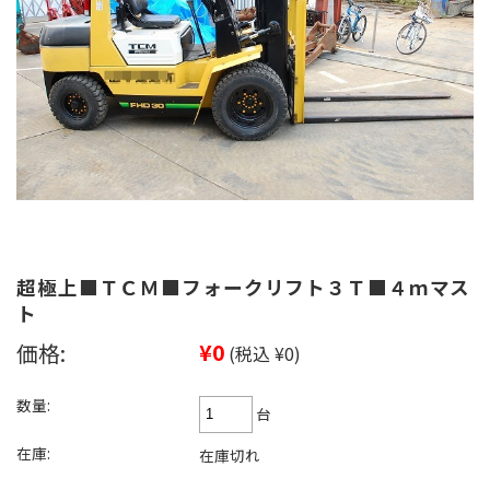
超極上■ＴＣＭ■フォークリフト３Ｔ■４ｍマス
ト
価格:
¥0
(税込 ¥0)
数量:
台
在庫:
在庫切れ