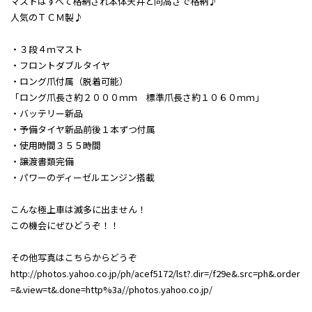
マストはすべて格納され本体天井と同高さで格納♪
人気のＴＣＭ製♪
・３段４ｍマスト
・フロントダブルタイヤ
・ロング爪付属（脱着可能）
「ロング爪長さ約２０００ｍｍ 標準爪長さ約１０６０ｍｍ」
・バッテリー新品
・予備タイヤ新品前後１本ずつ付属
・使用時間３５５時間
・譲渡書類完備
・パワーのディーゼルエンジン搭載
こんな極上車は滅多に出ません！
この機会にぜひどうぞ！！
その他写真はこちらからどうぞ
http://photos.yahoo.co.jp/ph/acef5172/lst?.dir=/f29e&.src=ph&.order
=&.view=t&.done=http%3a//photos.yahoo.co.jp/