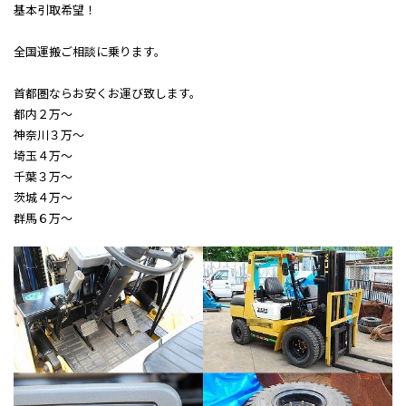
基本引取希望！
全国運搬ご相談に乗ります。
首都圏ならお安くお運び致します。
都内２万～
神奈川３万～
埼玉４万～
千葉３万～
茨城４万～
群馬６万～