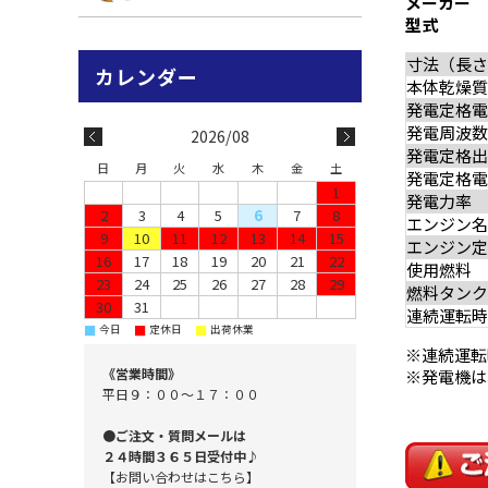
メーカー 
型式 ： 
寸法（長さ
本体乾燥質量
発電定格電圧
発電周波数(
2026/08
発電定格出力
日
月
火
水
木
金
土
発電定格電流
1
発電力率
2
3
4
5
6
7
8
エンジン名
9
10
11
12
13
14
15
エンジン定格
16
17
18
19
20
21
22
使用燃料
23
24
25
26
27
28
29
燃料タンク容
30
31
連続運転時間
■
■
■
今日
定休日
出荷休業
※連続運転
《営業時間》
※発電機は
平日９：００～１７：００
●ご注文・質問メールは
２４時間３６５日受付中♪
【お問い合わせはこちら】