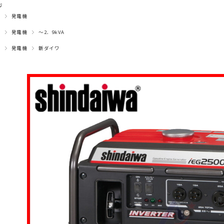
ジ
発電機
発電機
～2．9kVA
発電機
新ダイワ