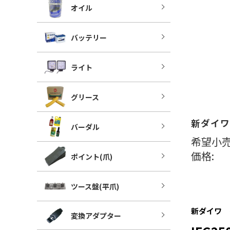
オイル
バッテリー
ライト
グリース
新ダイワ
バーダル
希望小売
価格:
ポイント(爪)
ツース盤(平爪)
新ダイワ 
変換アダプター