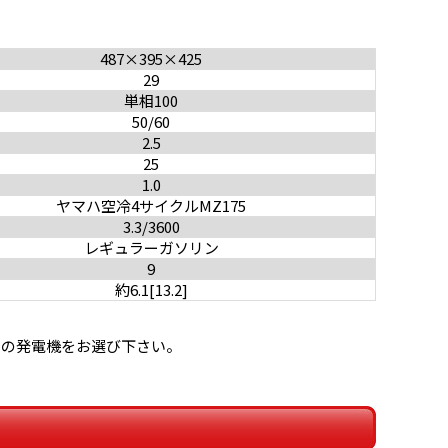
487×395×425
29
単相100
50/60
2.5
25
1.0
ヤマハ空冷4サイクルMZ175
3.3/3600
レギュラーガソリン
9
約6.1[13.2]
力の発電機をお選び下さい。