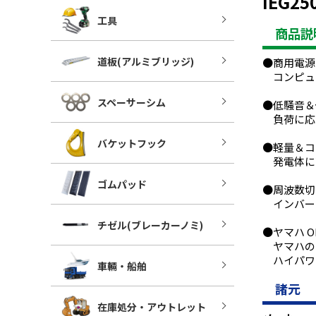
IEG25
工具
商品説
道板(アルミブリッジ)
●商用電源
コンピュ
スペーサーシム
●低騒音＆
負荷に応
バケットフック
●軽量＆コ
発電体に
ゴムパッド
●周波数切
インバータ
チゼル(ブレーカーノミ)
●ヤマハ 
ヤマハのエ
ハイパワ
車輛・船舶
諸元
在庫処分・アウトレット