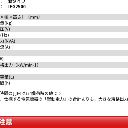
： 新ダイワ
IEG2500
×幅×高さ）（mm）
(kg)
(V)
Hz)
(kVA)
(A)
称
出力（kW/min-1）
量(L)
(h)
時間の[ ]内は1/4負荷時の値です。
、仕様する電気機器の「起動電力」の合計よりも、大きな規格出