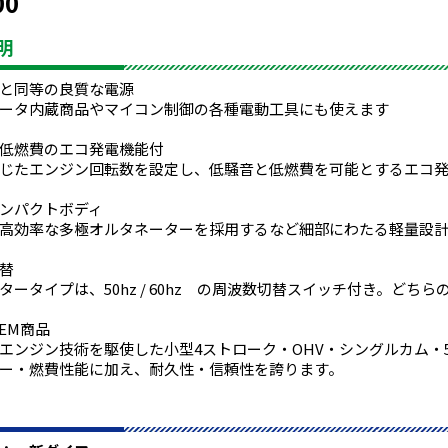
00
明
と同等の良質な電源
ータ内蔵商品やマイコン制御の各種電動工具にも使えます
低燃費のエコ発電機能付
じたエンジン回転数を設定し、低騒音と低燃費を可能とするエコ発
ンパクトボディ
高効率な多極オルタネーターを採用するなど細部にわたる軽量設計
替
ータイプは、50hz / 60hz の周波数切替スイッチ付き。どち
OEM商品
ンジン技術を駆使した小型4ストローク・OHV・シングルカム・5
ー・燃費性能に加え、耐久性・信頼性を誇ります。