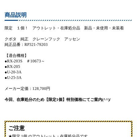
商品説明
限定 １個！ アウトレット・在庫処分品 新品・未使用・未装着
クボタ 純正 クレーンフック アッセン
純正品番：RP321-79203
【適合機種】
●RX-203S ＃10673～
●RX-205
●U-20-3A
●U-25-3A
メーカー定価：128,700円
今回、在庫処分のため【限定1個】特別価格にてご案内(^^)/
ご注意
限定 1個 のアウトレット・在庫処分品です。