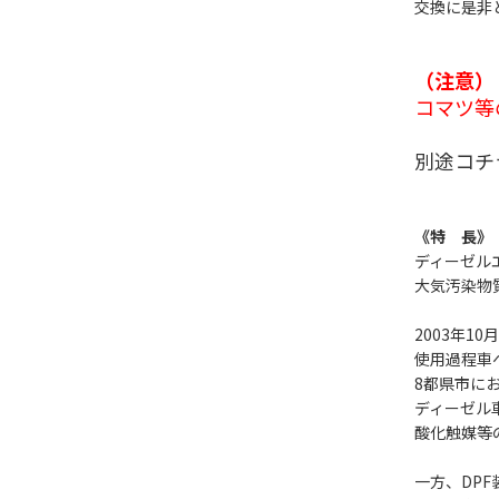
交換に是非
（注意）
コマツ等
別途コチ
《特 長》
ディーゼルエン
大気汚染物
2003年
使用過程車
8都県市に
ディーゼル車には
酸化触媒等
一方、DP