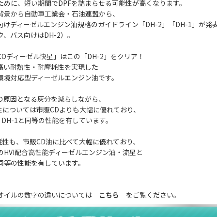
ために、短い期間でDPFを詰まらせる可能性が高くなります。
背景から自動車工業会・石油連盟から、
車向けディーゼルエンジン油規格のガイドライン「DH-2」「DH-1」が発
ク、バス向けはDH-2）。
COディーゼル快星」はこの「DH-2」をクリア！
と高い耐熱性・耐摩耗性を実現した
環境対応型ディーゼルエンジン油です。
りの原因となる灰分を減らしながら、
浄性については市販CDよりも大幅に優れており、
DH-1と同等の性能を有しています。
摩耗性も、市販CD油に比べて大幅に優れており、
I配合高性能ディーゼルエンジン油・流星と
の性能を有しています。
オイルの数字の違いについては
こちら
をご覧ください。