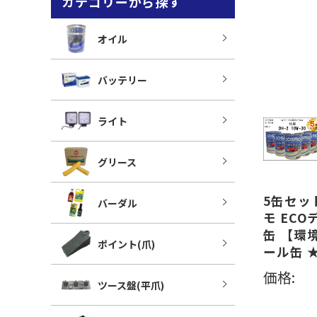
カテゴリーから探す
オイル
バッテリー
ライト
グリース
5缶セッ
バーダル
モ ECO
缶 【環
ポイント(爪)
ール缶 
価格:
ツース盤(平爪)