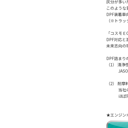
灰分が多い
このような
DPF装着
（※トラッ
「コスモＥ
DPF対応
未来志向の
DPF詰ま
（1） 清
JASO 
（2） 耐
当社のHV
ほぼ同等
★エンジン