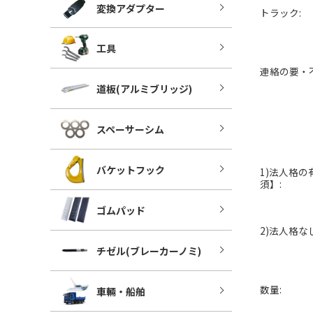
変換アダプター
トラック:
工具
連絡の要・不
道板(アルミブリッジ)
スペーサーシム
バケットフック
1)法人格の
須】:
ゴムパッド
2)法人格なし
チゼル(ブレーカーノミ)
数量:
車輛・船舶