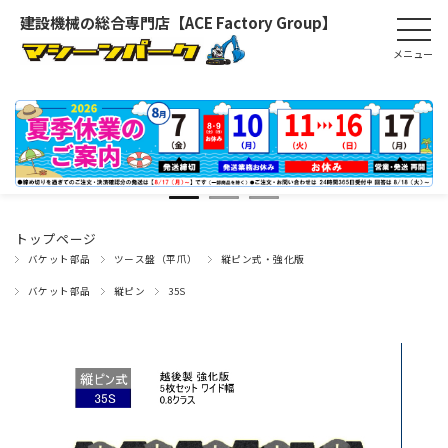
建設機械の総合専門店【ACE Factory Group】
トップページ
バケット部品
ツース盤（平爪）
縦ピン式・強化版
バケット部品
縦ピン
35S