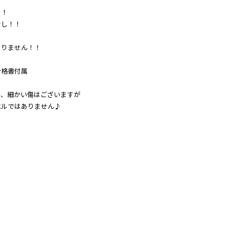
！！
なし！！
Ｋ
ありません！！
合格書付属
き、細かい傷はございますが
ベルではありません♪