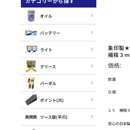
カテゴリーから探す
オイル
バッテリー
象印製★
ライト
楊程３ｍ
価格:
グリース
数量:
バーダル
在庫:
ポイント(爪)
１ｔ 楊程
ツース盤(平爪)
安心の日本