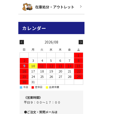
在庫処分・アウトレット
2026/08
日
月
火
水
木
金
土
1
2
3
4
5
6
7
8
9
10
11
12
13
14
15
16
17
18
19
20
21
22
23
24
25
26
27
28
29
30
31
■
■
■
今日
定休日
出荷休業
《営業時間》
平日９：００～１７：００
●ご注文・質問メールは