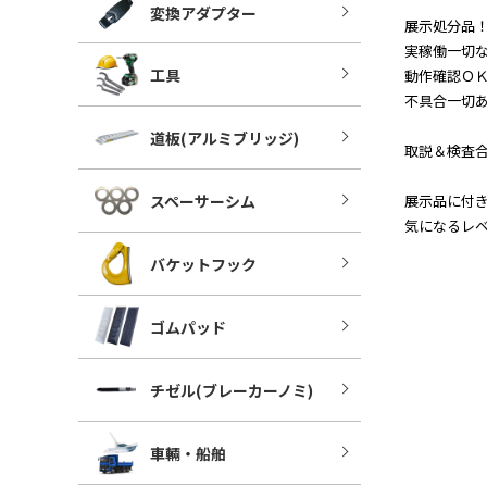
変換アダプター
展示処分品
実稼働一切
工具
動作確認Ｏ
不具合一切
道板(アルミブリッジ)
取説＆検査
スペーサーシム
展示品に付
気になるレ
バケットフック
ゴムパッド
チゼル(ブレーカーノミ)
車輛・船舶