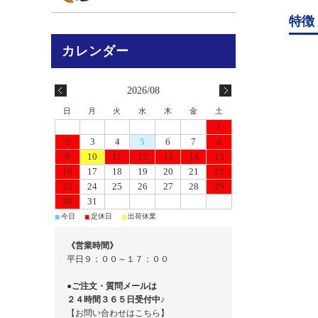
特徴
2026/08
日
月
火
水
木
金
土
1
2
3
4
5
6
7
8
9
10
11
12
13
14
15
16
17
18
19
20
21
22
23
24
25
26
27
28
29
30
31
今日
定休日
出荷休業
■
■
■
《営業時間》
平日９：００～１７：００
●ご注文・質問メールは
２４時間３６５日受付中♪
【お問い合わせはこちら】