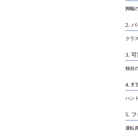
脚幅
2.
クラ
3.
独自
4. P
ハン
5.
運転