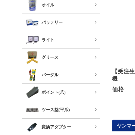
オイル
バッテリー
ライト
グリース
【受注生
バーダル
機
価格:
ポイント(爪)
ツース盤(平爪)
ヤンマー 
変換アダプター