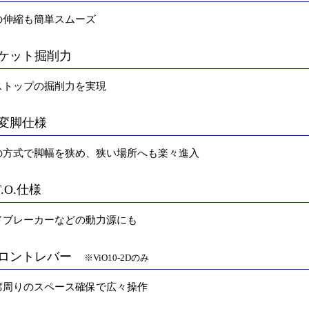
の伸縮も簡単スムーズ
 バケット掘削力
ストップの掘削力を実現
 可変脚仕様
の方式で脚幅を狭め、狭い場所へも楽々進入
.T.O.仕様
ドブレーカーなどの動力源にも
 フロントレバー
※ViO10-2Dのみ
席周りのスペース確保で広々操作