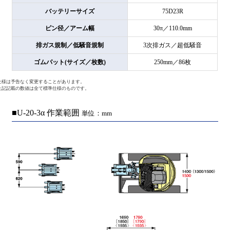
バッテリーサイズ
75D23R
ピン径／アーム幅
30π／110.0mm
排ガス規制／低騒音規制
3次排ガス／超低騒音
ゴムパット(サイズ／枚数)
250mm／86枚
仕様は予告なく変更することがあります。
上記記載の数値は全て標準仕様のものです。
■U-20-3α 作業範囲
単位：mm