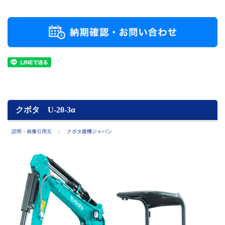
クボタ U-20-3α
説明・画像引用元 ： クボタ建機ジャパン