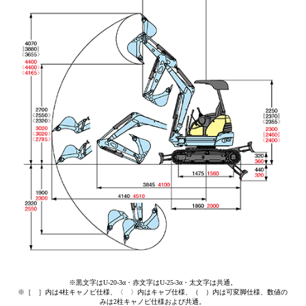
※黒文字はU-20-3α・赤文字はU-25-3α・太文字は共通。
※［ ］内は4柱キャノピ仕様、〈 〉内はキャブ仕様、（ ）内は可変脚仕様、数値の
みは2柱キャノピ仕様および共通。