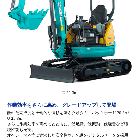
U-20-3α
作業効率をさらに高め、グレードアップして登場！
優れた完成度と圧倒的な信頼を誇るクボタミニバックホー U-20-3α /
U-25-3α。
さらに作業効率を高めるとともに、低燃費、低振動、低騒音など環
境性能も充実。
オペレータ本位に追求した安全性や、先進のデジタルメータを採用