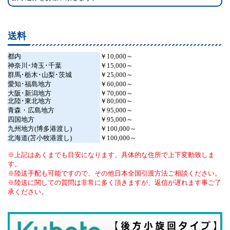
送料
都内
￥10,000～
神奈川･埼玉･千葉
￥15,000～
群馬･栃木･山梨･茨城
￥25,000～
愛知･福島地方
￥60,000～
大阪･新潟地方
￥70,000～
北陸･東北地方
￥80,000～
青森・広島地方
￥95,000～
四国地方
￥95,000～
九州地方(博多港渡し)
￥100,000～
北海道(苫小牧港渡し)
￥100,000～
上記はあくまでも目安になります。具体的な住所で上下変動致しま
す。
陸送手配も可能ですので、その他日本全国引渡方法ご相談ください。
陸送に関しての質問は非常に多く頂きますが、返信が遅れます事ご了
承ください。