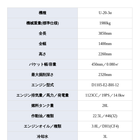
機種
U-20-3α
機械重量(標準仕様)
1980kg
全長
3850mm
全幅
1400mm
高さ
2260mm
バケット幅/容量
450mm／0.080㎥
最大掘削深さ
2320mm
エンジン型式
D1105-E2-BH-12
エンジン排気量／馬力／発電量
1123CC／19PS／14.0kw
燃料タンク量
28L
作動油／種類
22.5L／#46(32)
エンジンオイル／種類
3.8L／DH1(CF4)
冷却水
3L