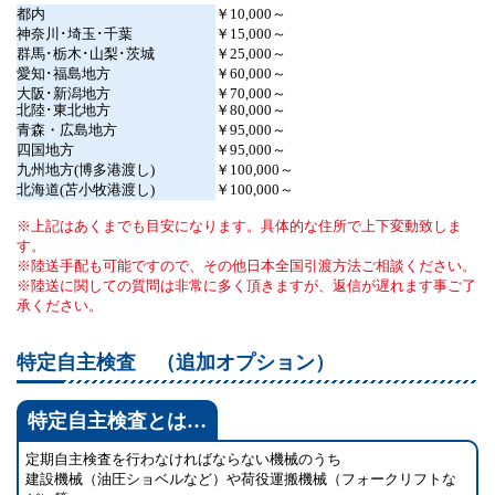
都内
￥10,000～
神奈川･埼玉･千葉
￥15,000～
群馬･栃木･山梨･茨城
￥25,000～
愛知･福島地方
￥60,000～
大阪･新潟地方
￥70,000～
北陸･東北地方
￥80,000～
青森・広島地方
￥95,000～
四国地方
￥95,000～
九州地方(博多港渡し)
￥100,000～
北海道(苫小牧港渡し)
￥100,000～
上記はあくまでも目安になります。具体的な住所で上下変動致しま
す。
陸送手配も可能ですので、その他日本全国引渡方法ご相談ください。
陸送に関しての質問は非常に多く頂きますが、返信が遅れます事ご了
承ください。
特定自主検査 （追加オプション）
特定自主検査とは…
定期自主検査を行わなければならない機械のうち
建設機械（油圧ショベルなど）や荷役運搬機械（フォークリフトな