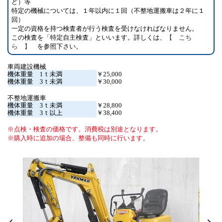
ど）等
特定の機械については、１年以内に１回（不整地運搬車は２年に１
回）
一定の資格を持つ検査者が行う検査を受けなければなりません。
この検査を「特定自主検査」といいます。詳しくは、
【 こち
ら 】
を参照下さい。
車両建設機械
機体重量 1ｔ未満
￥25,000
機体重量 3ｔ未満
￥30,000
不整地運搬車
機体重量 3ｔ未満
￥28,800
機体重量 3ｔ以上
￥38,400
点検・検査の価格です。消費税は別途となります。
購入時に追加の場合、整備も同時に行います。