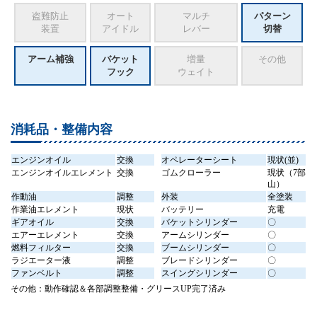
盗難防止
オート
マルチ
パターン
装置
アイドル
レバー
切替
アーム補強
バケット
増量
その他
フック
ウェイト
消耗品・整備内容
エンジンオイル
交換
オペレーターシート
現状(並)
エンジンオイルエレメント
交換
ゴムクローラー
現状（7部
山）
作動油
調整
外装
全塗装
作業油エレメント
現状
バッテリー
充電
ギアオイル
交換
バケットシリンダー
〇
エアーエレメント
交換
アームシリンダー
〇
燃料フィルター
交換
ブームシリンダー
〇
ラジエーター液
調整
ブレードシリンダー
〇
ファンベルト
調整
スイングシリンダー
〇
その他：動作確認＆各部調整整備・グリースUP完了済み