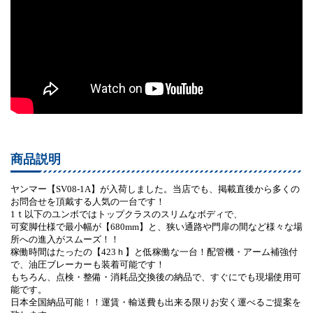
商品説明
ヤンマー【SV08-1A】が入荷しました。当店でも、掲載直後から多くの
お問合せを頂戴する人気の一台です！
1ｔ以下のユンボではトップクラスのスリムなボディで、
可変脚仕様で最小幅が【680mm】と、狭い通路や門扉の間など様々な場
所への進入がスムーズ！！
稼働時間はたったの【423ｈ】と低稼働な一台！配管機・アーム補強付
で、油圧ブレーカーも装着可能です！
もちろん、点検・整備・消耗品交換後の納品で、すぐにでも現場使用可
能です。
日本全国納品可能！！運賃・輸送費も出来る限りお安く運べるご提案を