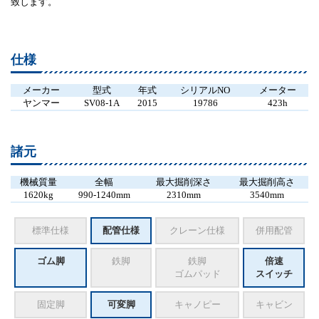
致します。
仕様
メーカー
型式
年式
シリアルNO
メーター
ヤンマー
SV08-1A
2015
19786
423h
諸元
機械質量
全幅
最大掘削深さ
最大掘削高さ
1620kg
990-1240mm
2310mm
3540mm
標準仕様
配管仕様
クレーン仕様
併用配管
ゴム脚
鉄脚
鉄脚
倍速
ゴムパッド
スイッチ
固定脚
可変脚
キャノピー
キャビン