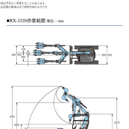
仕様は予告なく変更することがあります。
上記記載の数値は全て標準仕様のものです。
■RX-153S作業範囲
単位：mm