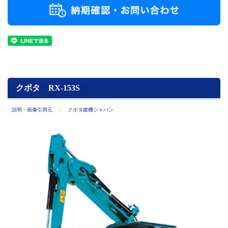
クボタ RX-153S
説明・画像引用元 ： クボタ建機ジャパン