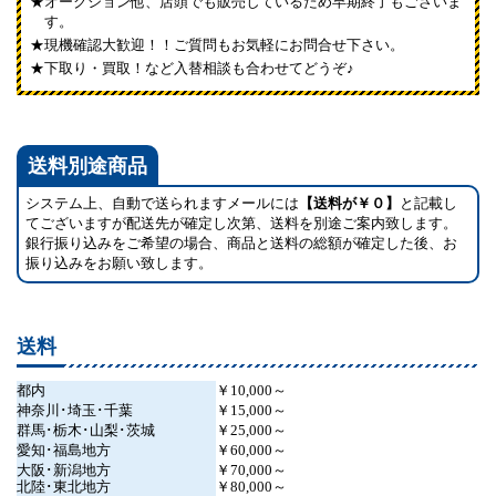
オークション他、店頭でも販売しているため早期終了もございま
す。
現機確認大歓迎！！ご質問もお気軽にお問合せ下さい。
下取り・買取！など入替相談も合わせてどうぞ♪
送料別途商品
システム上、自動で送られますメールには
【送料が￥０】
と記載し
てございますが配送先が確定し次第、送料を別途ご案内致します。
銀行振り込みをご希望の場合、商品と送料の総額が確定した後、お
振り込みをお願い致します。
送料
都内
￥10,000～
神奈川･埼玉･千葉
￥15,000～
群馬･栃木･山梨･茨城
￥25,000～
愛知･福島地方
￥60,000～
大阪･新潟地方
￥70,000～
北陸･東北地方
￥80,000～