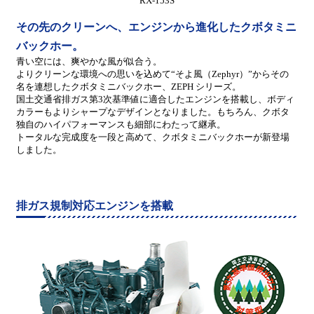
RX-153S
その先のクリーンへ、エンジンから進化したクボタミニ
バックホー。
青い空には、爽やかな風が似合う。
よりクリーンな環境への思いを込めて“そよ風（Zephyr）”からその
名を連想したクボタミニバックホー、ZEPH シリーズ。
国土交通省排ガス第3次基準値に適合したエンジンを搭載し、ボディ
カラーもよりシャープなデザインとなりました。もちろん、クボタ
独自のハイパフォーマンスも細部にわたって継承。
トータルな完成度を一段と高めて、クボタミニバックホーが新登場
しました。
排ガス規制対応エンジンを搭載