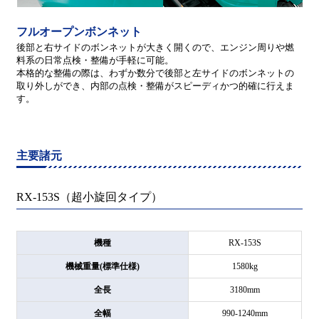
フルオープンボンネット
後部と右サイドのボンネットが大きく開くので、エンジン周りや燃
料系の日常点検・整備が手軽に可能。
本格的な整備の際は、わずか数分で後部と左サイドのボンネットの
取り外しができ、内部の点検・整備がスピーディかつ的確に行えま
す。
主要諸元
RX-153S（超小旋回タイプ）
機種
RX-153S
機械重量(標準仕様)
1580kg
全長
3180mm
全幅
990-1240mm