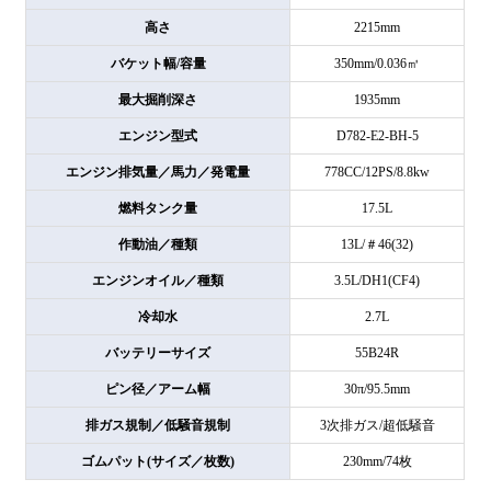
高さ
2215mm
バケット幅/容量
350mm/0.036㎥
最大掘削深さ
1935mm
エンジン型式
D782-E2-BH-5
エンジン排気量／馬力／発電量
778CC/12PS/8.8kw
燃料タンク量
17.5L
作動油／種類
13L/＃46(32)
エンジンオイル／種類
3.5L/DH1(CF4)
冷却水
2.7L
バッテリーサイズ
55B24R
ピン径／アーム幅
30π/95.5mm
排ガス規制／低騒音規制
3次排ガス/超低騒音
ゴムパット(サイズ／枚数)
230mm/74枚