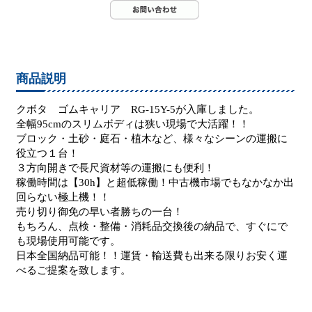
商品説明
クボタ ゴムキャリア RG-15Y-5が入庫しました。
全幅95cmのスリムボディは狭い現場で大活躍！！
ブロック・土砂・庭石・植木など、様々なシーンの運搬に
役立つ１台！
３方向開きで長尺資材等の運搬にも便利！
稼働時間は【30h】と超低稼働！中古機市場でもなかなか出
回らない極上機！！
売り切り御免の早い者勝ちの一台！
もちろん、点検・整備・消耗品交換後の納品で、すぐにで
も現場使用可能です。
日本全国納品可能！！運賃・輸送費も出来る限りお安く運
べるご提案を致します。