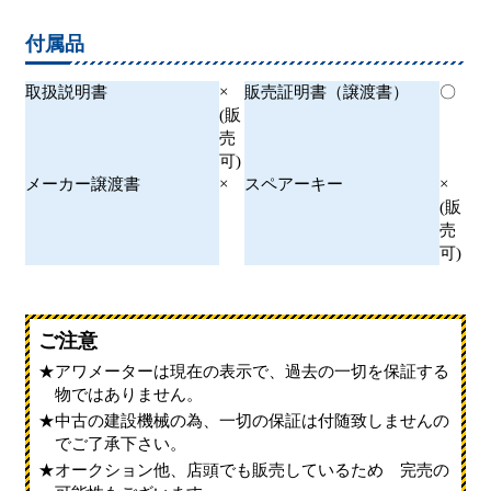
付属品
取扱説明書
×
販売証明書（譲渡書）
〇
(販
売
可)
メーカー譲渡書
×
スペアーキー
×
(販
売
可)
ご注意
アワメーターは現在の表示で、過去の一切を保証する
物ではありません。
中古の建設機械の為、一切の保証は付随致しませんの
でご了承下さい。
オークション他、店頭でも販売しているため 完売の