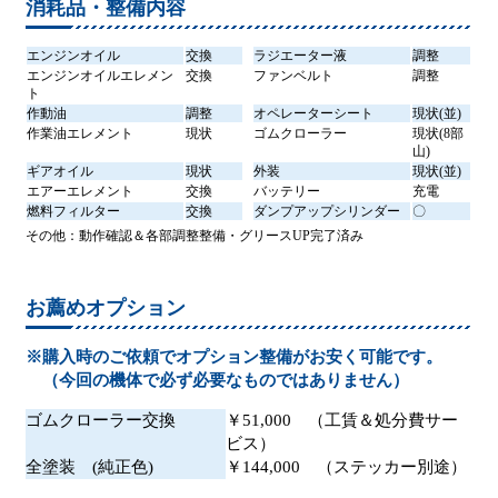
消耗品・整備内容
エンジンオイル
交換
ラジエーター液
調整
エンジンオイルエレメン
交換
ファンベルト
調整
ト
作動油
調整
オペレーターシート
現状(並)
作業油エレメント
現状
ゴムクローラー
現状(8部
山)
ギアオイル
現状
外装
現状(並)
エアーエレメント
交換
バッテリー
充電
燃料フィルター
交換
ダンプアップシリンダー
〇
その他：動作確認＆各部調整整備・グリースUP完了済み
お薦めオプション
※購入時のご依頼でオプション整備がお安く可能です。
（今回の機体で必ず必要なものではありません）
ゴムクローラー交換
￥51,000 （工賃＆処分費サー
ビス）
全塗装 (純正色)
￥144,000 （ステッカー別途）