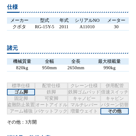
仕様
メーカー
型式
年式
シリアルNO
メーター
クボタ
RG-15Y-5
2011
A11010
30
諸元
機械質量
全幅
全長
最大積載量
820kg
950mm
2650mm
990kg
標準仕様
配管仕様
クレーン仕様
併用配管
ゴム脚
鉄脚
鉄脚ゴムパッド
倍速スイッチ
固定脚
可変脚
キャノピー
キャビン
盗難防止装置
オートアイドル
マルチレバー
パターン切替
アーム補強
バケットフック
増量ウェイト
その他
その他：3方開