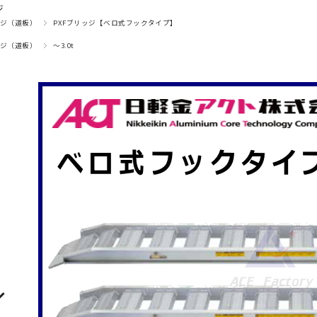
ジ
ジ（道板）
PXFブリッジ【ベロ式フックタイプ】
ジ（道板）
～3.0t