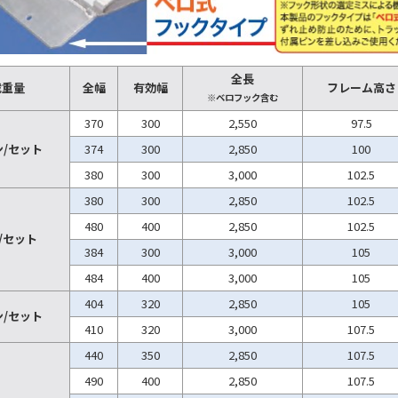
全長
載重量
全幅
有効幅
フレーム高さ
※ベロフック含む
370
300
2,550
97.5
トン/セット
374
300
2,850
100
380
300
3,000
102.5
380
300
2,850
102.5
480
400
2,850
102.5
ン/セット
384
300
3,000
105
484
400
3,000
105
404
320
2,850
105
トン/セット
410
320
3,000
107.5
440
350
2,850
107.5
490
400
2,850
107.5