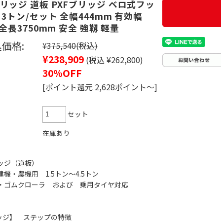
リッジ 道板 PXFブリッジ ベロ式フッ
 3トン/セット 全幅444mm 有効幅
 全長3750mm 安全 強靱 軽量
価格:
¥375,540
(税込)
¥238,909
(税込 ¥262,800)
30%OFF
[ポイント還元 2,628ポイント～]
セット
在庫あり
ッジ（道板）
機・農機用 1.5トン～4.5トン
・ゴムクローラ および 乗用タイヤ対応
リッジ】 ステップの特徴