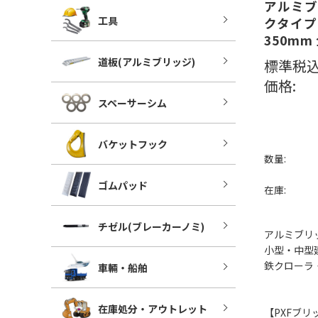
アルミブ
工具
クタイプ
350mm
道板(アルミブリッジ)
標準税込
価格:
スペーサーシム
バケットフック
数量:
ゴムパッド
在庫:
チゼル(ブレーカーノミ)
アルミブリ
小型・中型建
鉄クローラ
車輛・船舶
在庫処分・アウトレット
【PXFブ