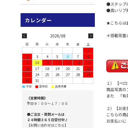
●ステップ
●高いリブ
★こちらは
＊搭載荷重
2026/08
日
月
火
水
木
金
土
1
2
3
4
5
6
7
8
9
10
11
12
13
14
15
16
17
18
19
20
21
22
23
24
25
26
27
28
29
30
31
１） 【ベ
■
■
■
今日
定休日
出荷休業
商品写真の
また 「有
《営業時間》
平日９：００～１７：００
２）【お支
こちらの商
●ご注文・質問メールは
２４時間３６５日受付中♪
お支払いに
【お問い合わせはこちら】