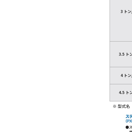
3 ト
3.5 
4 ト
4.5 
※ 型式