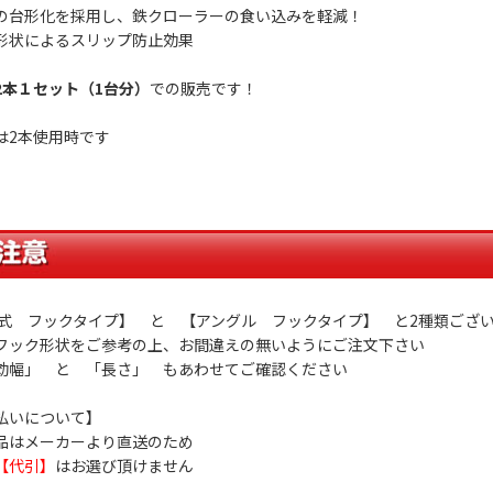
の台形化を採用し、鉄クローラーの食い込みを軽減！
形状によるスリップ防止効果
2本１セット（1台分）
での販売です！
は2本使用時です
ロ式 フックタイプ】 と 【アングル フックタイプ】 と2種類ござ
フック形状をご参考の上、お間違えの無いようにご注文下さい
効幅」 と 「長さ」 もあわせてご確認ください
払いについて】
品はメーカーより直送のため
【代引】
はお選び頂けません