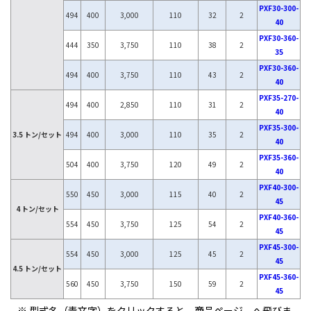
PXF30-300-
494
400
3,000
110
32
2
40
PXF30-360-
444
350
3,750
110
38
2
35
PXF30-360-
494
400
3,750
110
43
2
40
PXF35-270-
494
400
2,850
110
31
2
40
PXF35-300-
3.5 トン/セット
494
400
3,000
110
35
2
40
PXF35-360-
504
400
3,750
120
49
2
40
PXF40-300-
550
450
3,000
115
40
2
45
4 トン/セット
PXF40-360-
554
450
3,750
125
54
2
45
PXF45-300-
554
450
3,000
125
45
2
45
4.5 トン/セット
PXF45-360-
560
450
3,750
150
59
2
45
※ 型式名（青文字）をクリックすると 商品ページ へ飛びま