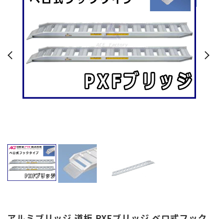
アルミブリッジ 道板 PXFブリッジ ベロ式フック