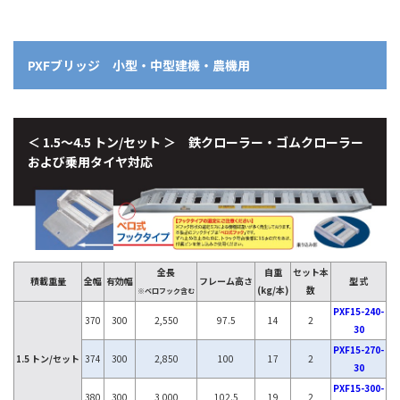
PXFブリッジ 小型・中型建機・農機用
＜ 1.5～4.5 トン/セット ＞ 鉄クローラー・ゴムクローラー
および乗用タイヤ対応
全長
自重
セット本
積載重量
全幅
有効幅
フレーム高さ
型 式
(kg/本)
数
※ベロフック含む
PXF15-240-
370
300
2,550
97.5
14
2
30
PXF15-270-
1.5 トン/セット
374
300
2,850
100
17
2
30
PXF15-300-
380
300
3,000
102.5
19
2