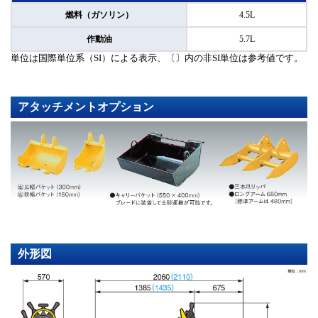
燃料（ガソリン）
4.5L
作動油
5.7L
単位は国際単位系（SI）による表示、〔〕内の非SI単位は参考値です。
アタッチメントオプション
外形図