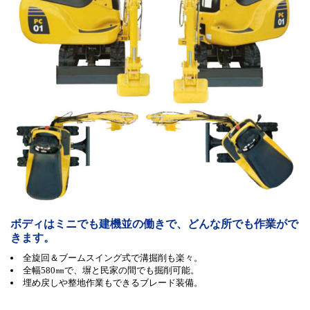
ボディはミニでも建機並の働きで、どんな所でも作業がで
きます。
全旋回＆ブームスイング式で溝掘削も楽々。
全幅580㎜で、塀と民家の間でも掘削可能。
埋め戻しや整地作業もできるブレード装備。