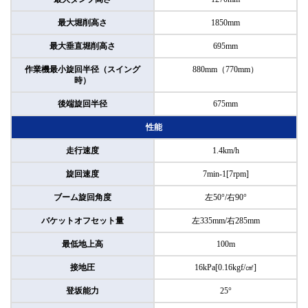
最大堀削高さ
1850mm
最大垂直堀削高さ
695mm
作業機最小旋回半径（スイング
880mm（770mm）
時）
後端旋回半径
675mm
性能
走行速度
1.4km/h
旋回速度
7min-1[7rpm]
ブーム旋回角度
左50°/右90°
バケットオフセット量
左335mm/右285mm
最低地上高
100m
接地圧
16kPa[0.16kgf/㎠]
登坂能力
25°