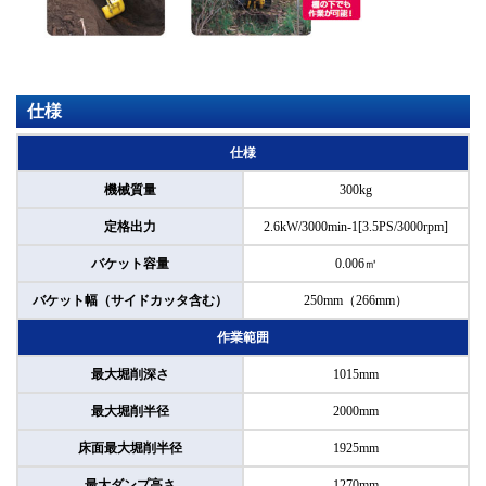
仕様
仕様
機械質量
300kg
定格出力
2.6kW/3000min-1[3.5PS/3000rpm]
バケット容量
0.006㎥
バケット幅（サイドカッタ含む）
250mm（266mm）
作業範囲
最大堀削深さ
1015mm
最大堀削半径
2000mm
床面最大堀削半径
1925mm
最大ダンプ高さ
1270mm