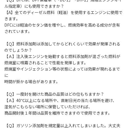
ル指定車）にも使用できますか？
【A】全てのディーゼル燃料（軽油）を使用するエンジンに使用で
きます。
DFCには軽油のセタン価を増やし、燃焼効率を高める成分が含有
されています。
【Ｑ】燃料添加剤は添加してからどれくらいで効果が発揮される
のでしょうか？
【Ａ】注入後エンジンを始動すると燃料添加剤が混ざった燃料が
燃焼室に噴霧されることで性能を発揮します。
燃焼室やインジェクション等の状態によっては効果が現れるまで
に
時間が掛かる場合があります。
【Ｑ】一度封を開けた商品の品質はどの位もちますか？
【Ａ】40℃以上になる場所や、直射日光の当たる場所を避け、
湿気がこもらない場所に保管していただければ、
商品開封後１年間は品質を維持できますので使用できます。
【Ｑ】ガソリン添加剤を規定量以上入れてしまいました。大丈夫