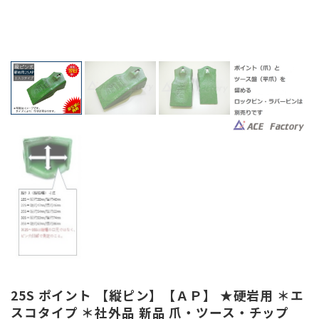
25S ポイント 【縦ピン】【ＡＰ】 ★硬岩用 ＊エ
スコタイプ ＊社外品 新品 爪・ツース・チップ