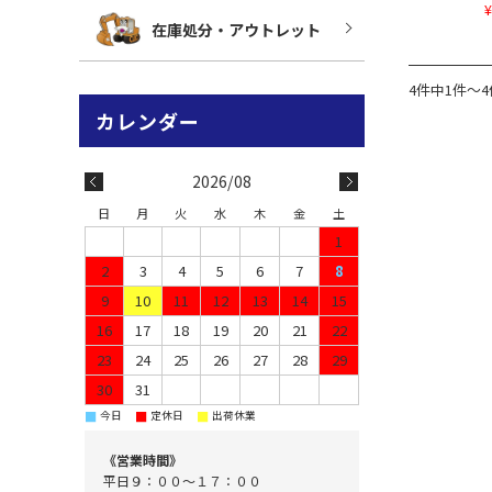
¥
在庫処分・アウトレット
4件中1件～
2026/08
日
月
火
水
木
金
土
1
2
3
4
5
6
7
8
9
10
11
12
13
14
15
16
17
18
19
20
21
22
23
24
25
26
27
28
29
30
31
■
■
■
今日
定休日
出荷休業
《営業時間》
平日９：００～１７：００