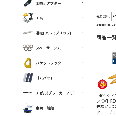
変換アダプター
表示切替：
工具
4件中1件～
道板(アルミブリッジ)
商品一
スペーサーシム
バケットフック
ゴムパッド
チゼル(ブレーカーノミ)
J400 ツ
ン CAT R
先端が2つ
車輛・船舶
ツース チ