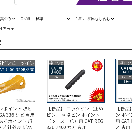
並び順：
在庫：
4件を表示
覧
インポイント 横ピ
【新品】 ロックピン（止め
【新品
EGA 336 など 専用
ピン） ＊横ピン ポイント
ン ポ
あるポイント 爪
（ツース・爪）用 CAT REG
用 CAT 
ップ 社外品 新品
336 J400 など 専用
ど 専用