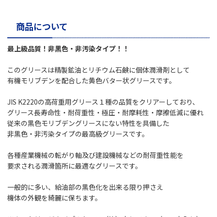
商品について
最上級品質！非黒色・非汚染タイプ！！
このグリースは精製鉱油とリチウム石鹸に個体潤滑剤として
有機モリブデンを配合した黄色バター状グリースです。
JIS K2220の高荷重用グリース１種の品質をクリアーしており、
グリース長寿命性・耐荷重性・極圧・耐摩耗性・摩擦低減に優れ
従来の黒色モリブデングリースにない特性を具備した
非黒色・非汚染タイプの最高級グリースです。
各種産業機械の転がり軸及び建設機械などの耐荷重性能を
要求される潤滑箇所に最適なグリースです。
一般的に多い、給油部の黒色化を出来る限り押さえ
機体の外観を綺麗に保ちます。