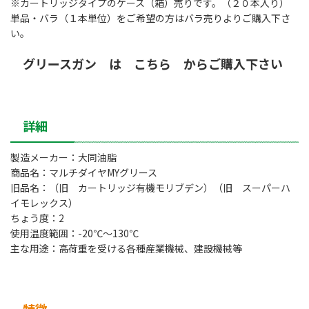
※カートリッジタイプのケース（箱）売りです。（２０本入り）
単品・バラ（１本単位）をご希望の方はバラ売りよりご購入下さ
い。
グリースガン は こちら
からご購入下さい
詳細
製造メーカー：大同油脂
商品名：マルチダイヤMYグリース
旧品名：（旧 カートリッジ有機モリブデン）（旧 スーパーハ
イモレックス）
ちょう度：2
使用温度範囲：-20℃～130℃
主な用途：高荷重を受ける各種産業機械、建設機械等
特徴