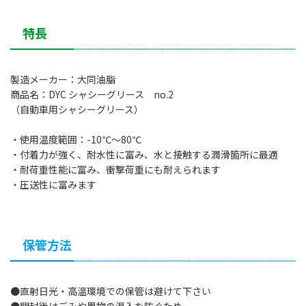
特長
製造メーカー：大同油脂
商品名：DYC シャシーグリース no.2
（自動車用シャシーグリース）
・使用温度範囲：-10℃～80℃
・付着力が強く、耐水性に富み、水と接触する潤滑箇所に最適
・耐荷重性能に富み、衝撃荷重にも耐えられます
・圧送性に富みます
保管方法
●直射日光・高温環境での保管は避けて下さい
●開封後はごみや異物の混入を防ぐため、