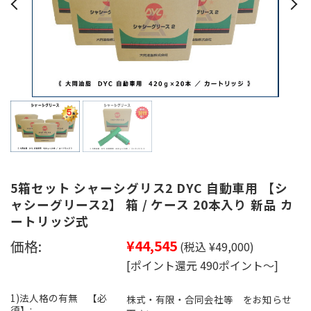
5箱セット シャーシグリス2 DYC 自動車用 【シ
ャシーグリース2】 箱 / ケース 20本入り 新品 カ
ートリッジ式
価格:
¥44,545
(税込 ¥49,000)
[ポイント還元 490ポイント～]
1)法人格の有無 【必
株式・有限・合同会社等 をお知らせ
須】: